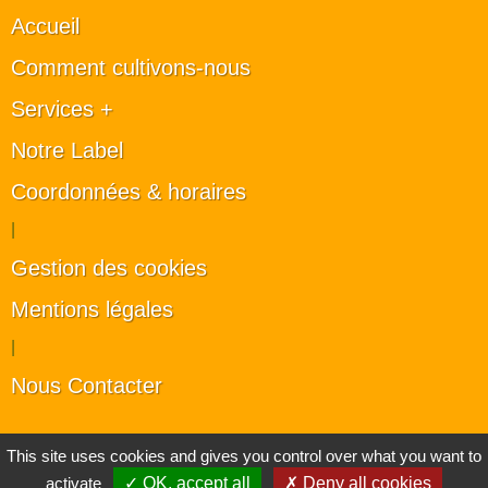
Accueil
Comment cultivons-nous
Services +
Notre Label
Coordonnées & horaires
|
Gestion des cookies
Mentions légales
|
Nous Contacter
Les artisans du végétal
This site uses cookies and gives you control over what you want to
activate
✓ OK, accept all
✗ Deny all cookies