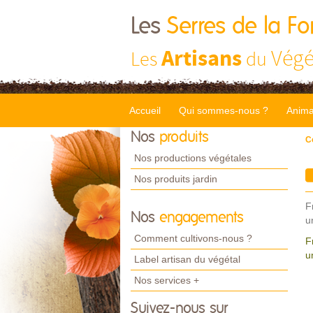
Les
Serres de la Fo
Artisans
Végé
Les
du
Accueil
Qui sommes-nous ?
Anima
Nos
produits
C
Nos productions végétales
Nos produits jardin
F
Nos
engagements
u
Comment cultivons-nous ?
F
u
Label artisan du végétal
Nos services +
Suivez-nous sur