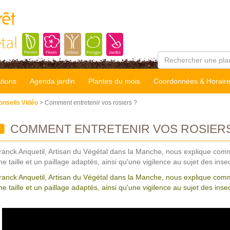
rêt
tal
tions
Agenda jardin
Plantes du mois
Coordonnées & Horair
onseils Vidéo
> Comment entretenir vos rosiers ?
COMMENT ENTRETENIR VOS ROSIERS
ranck Anquetil, Artisan du Végétal dans la Manche, nous explique comm
ne taille et un paillage adaptés, ainsi qu'une vigilence au sujet des ins
ranck Anquetil, Artisan du Végétal dans la Manche, nous explique comm
ne taille et un paillage adaptés, ainsi qu'une vigilence au sujet des ins