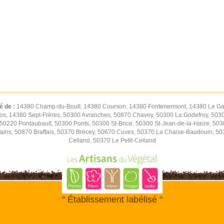
é de :
14380 Champ-du-Boult, 14380 Courson, 14380 Fontenermont, 14380 Le Gas
os, 14380 Sept-Frères, 50300 Avranches, 50870 Chavoy, 50300 La Godefroy, 5030
0220 Pontaubault, 50300 Ponts, 50300 St-Brice, 50300 St-Jean-de-la-Haize, 50
Vains, 50870 Braffais, 50370 Brécey, 50670 Cuves, 50370 La Chaise-Baudouin, 5
Celland, 50370 Le Petit-Celland
" Établissement labélisé "