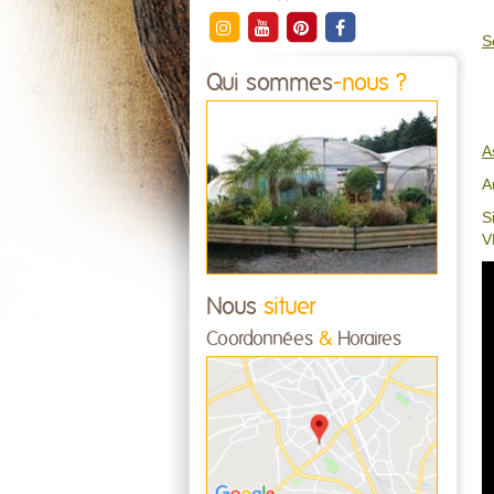
S
Qui sommes
-nous ?
A
A
S
V
Nous
situer
Coordonnées
&
Horaires