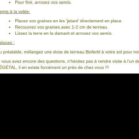
Pour finir, arrosez vos semis.
emis à la volée:
Placez vos graines en les 'jetant' directement en place.
Recouvrez vos graines avec 1-2 cm de terreau.
Lissez la terre en la damant et arrosez vos semis.
stuces :
u préalable, mélangez une dose de terreau Biofertil à votre sol pour nour
i vous avez encore des questions, n'hésitez pas à rendre visite à l'u
ÉGÉTAL, il en existe forcément un près de chez vous !!!