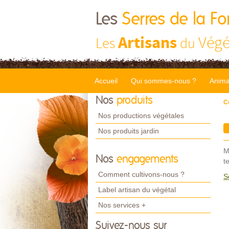
Les
Serres de la Fo
Artisans
Végé
Les
du
Accueil
Qui sommes-nous ?
Anima
Nos
produits
C
Nos productions végétales
Nos produits jardin
M
Nos
engagements
t
Comment cultivons-nous ?
S
Label artisan du végétal
Nos services +
Suivez-nous sur