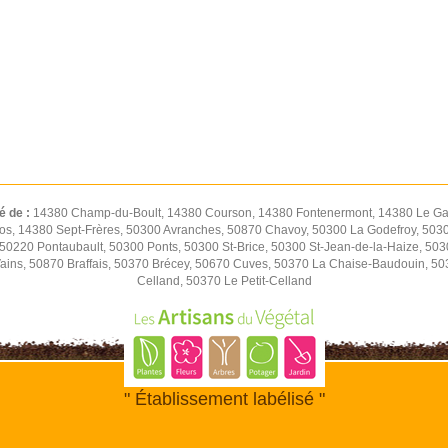
é de :
14380 Champ-du-Boult, 14380 Courson, 14380 Fontenermont, 14380 Le Gas
os, 14380 Sept-Frères, 50300 Avranches, 50870 Chavoy, 50300 La Godefroy, 5030
0220 Pontaubault, 50300 Ponts, 50300 St-Brice, 50300 St-Jean-de-la-Haize, 50
Vains, 50870 Braffais, 50370 Brécey, 50670 Cuves, 50370 La Chaise-Baudouin, 5
Celland, 50370 Le Petit-Celland
" Établissement labélisé "