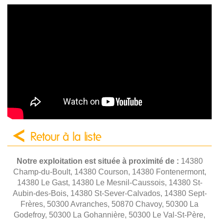
Retour à la liste
Notre exploitation est située à proximité de :
14380
Champ-du-Boult, 14380 Courson, 14380 Fontenermont,
14380 Le Gast, 14380 Le Mesnil-Caussois, 14380 St-
Aubin-des-Bois, 14380 St-Sever-Calvados, 14380 Sept-
Frères, 50300 Avranches, 50870 Chavoy, 50300 La
Godefroy, 50300 La Gohannière, 50300 Le Val-St-Père,