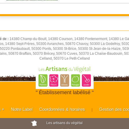
é de :
14380 Champ-du-Boult, 14380 Courson, 14380 Fontenermont, 14380 Le Gas
os, 14380 Sept-Frères, 50300 Avranches, 50870 Chavoy, 50300 La Godefroy, 5030
0220 Pontaubault, 50300 Ponts, 50300 St-Brice, 50300 St-Jean-de-la-Haize, 50
Vains, 50870 Braffais, 50370 Brécey, 50670 Cuves, 50370 La Chaise-Baudouin, 5
Celland, 50370 Le Petit-Celland
" Établissement labélisé "
s +
Notre Label
Coordonnées & horaires
Gestion des co
|
Les artisans du végétal