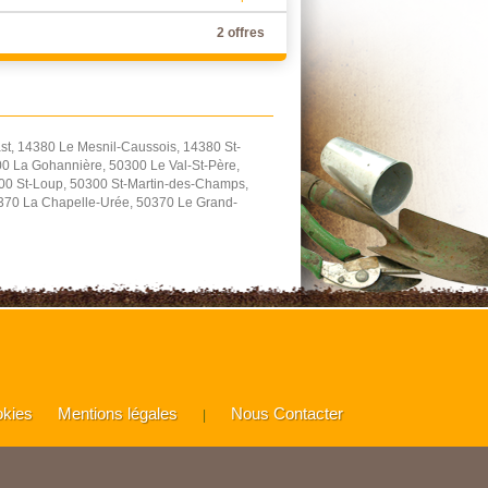
2 offres
t, 14380 Le Mesnil-Caussois, 14380 St-
0 La Gohannière, 50300 Le Val-St-Père,
300 St-Loup, 50300 St-Martin-des-Champs,
0370 La Chapelle-Urée, 50370 Le Grand-
okies
Mentions légales
Nous Contacter
|