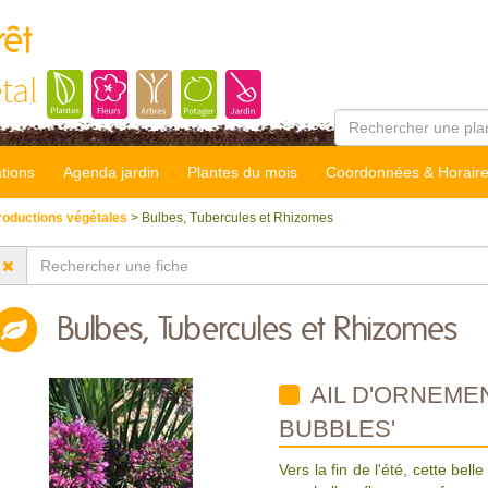
rêt
tal
tions
Agenda jardin
Plantes du mois
Coordonnées & Horair
roductions végétales
> Bulbes, Tubercules et Rhizomes
Bulbes, Tubercules et Rhizomes
AIL D'ORNEME
BUBBLES'
Vers la fin de l'été, cette bel