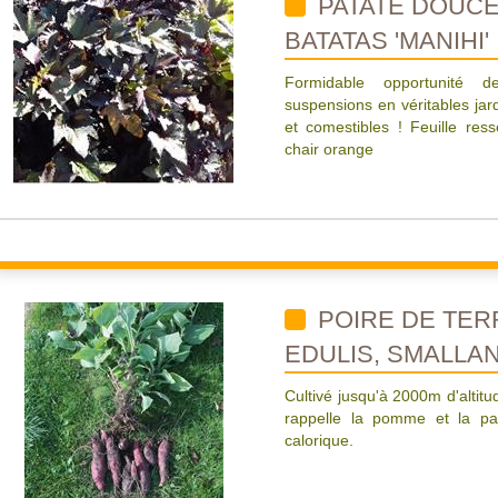
PATATE DOUCE 
BATATAS 'MANIHI'
Formidable opportunité de
suspensions en véritables jar
et comestibles ! Feuille ress
chair orange
POIRE DE TER
EDULIS, SMALLA
Cultivé jusqu'à 2000m d'altitu
rappelle la pomme et la p
calorique.