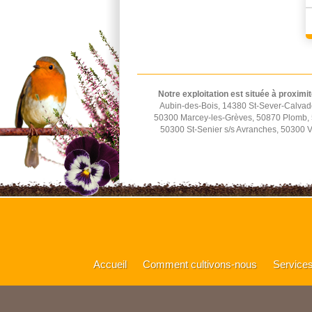
Notre exploitation est située à proximit
Aubin-des-Bois, 14380 St-Sever-Calvad
50300 Marcey-les-Grèves, 50870 Plomb, 5
50300 St-Senier s/s Avranches, 50300 
Accueil
Comment cultivons-nous
Service