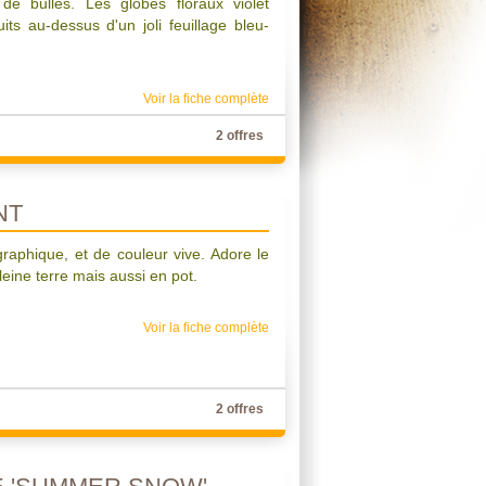
de bulles. Les globes floraux violet
ts au-dessus d'un joli feuillage bleu-
Voir la fiche complète
2 offres
NT
graphique, et de couleur vive. Adore le
pleine terre mais aussi en pot.
Voir la fiche complète
2 offres