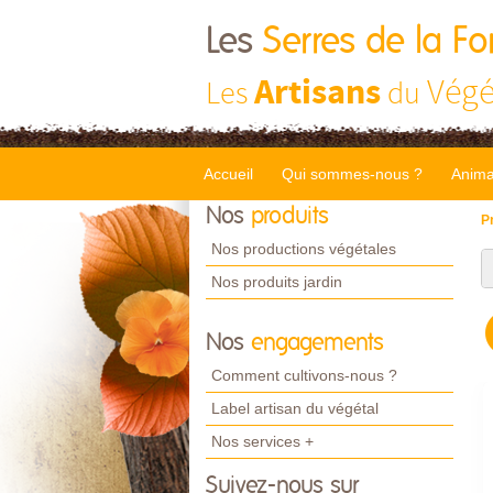
Les
Serres de la Fo
Artisans
Végé
Les
du
Accueil
Qui sommes-nous ?
Anima
Nos
produits
P
Nos productions végétales
Nos produits jardin
Nos
engagements
Comment cultivons-nous ?
Label artisan du végétal
Nos services +
Suivez-nous sur