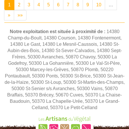
1
2
3
4
5
6
7
8
9
10
…
»
»»
Notre exploitation est située à proximité de :
14380
Champ-du-Boult, 14380 Courson, 14380 Fontenermont,
14380 Le Gast, 14380 Le Mesnil-Caussois, 14380 St-
Aubin-des-Bois, 14380 St-Sever-Calvados, 14380 Sept-
Frères, 50300 Avranches, 50870 Chavoy, 50300 La
Godefroy, 50300 La Gohannière, 50300 Le Val-St-Père,
50300 Marcey-les-Grèves, 50870 Plomb, 50220
Pontaubault, 50300 Ponts, 50300 St-Brice, 50300 St-Jean-
de-la-Haize, 50300 St-Loup, 50300 St-Martin-des-Champs,
50300 St-Senier s/s Avranches, 50300 Vains, 50870
Braffais, 50370 Brécey, 50670 Cuves, 50370 La Chaise-
Baudouin, 50370 La Chapelle-Urée, 50370 Le Grand-
Celland, 50370 Le Petit-Celland