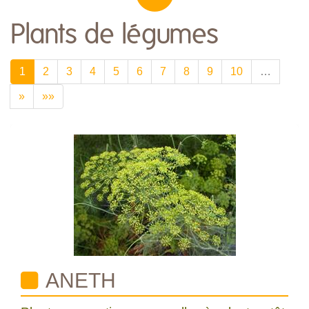
Plants de légumes
1
2
3
4
5
6
7
8
9
10
…
»
»»
ANETH