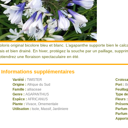
oloris original bicolore bleu et blanc. L’agapanthe supporte bien le calca
rais et bien drainé. En hiver, protégez la souche par un paillage, suppr
btiendrez une floraison spectaculaire en été.
Informations supplémentaires
Variété :
TWISTER
Croiss
Origine :
Afrique du Sud
Port :
B
Famille :
alliaceae
Feuilla
Genre :
AGAPANTHUS
Type de
Espèce :
AFRICANUS
Fleurs 
Plante :
Vivace, Ornementale
Présenc
Utilisation :
Isole, Massif, Jardiniere
Parfum 
Parfum 
Apports