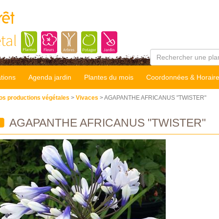
rêt
tal
tions
Agenda jardin
Plantes du mois
Coordonnées & Horair
os productions végétales
>
Vivaces
> AGAPANTHE AFRICANUS "TWISTER"
AGAPANTHE AFRICANUS "TWISTER"