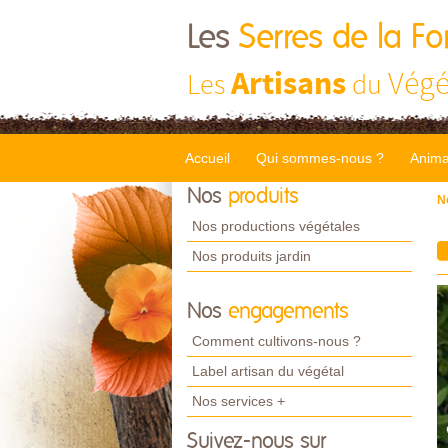
Les
Serres de la Fo
Artisans
Végé
Les
du
Accueil
Qui sommes-nous ?
Anima
Nos
produits
N
Nos productions végétales
Nos produits jardin
Nos
engagements
Comment cultivons-nous ?
Label artisan du végétal
Nos services +
Suivez-nous sur