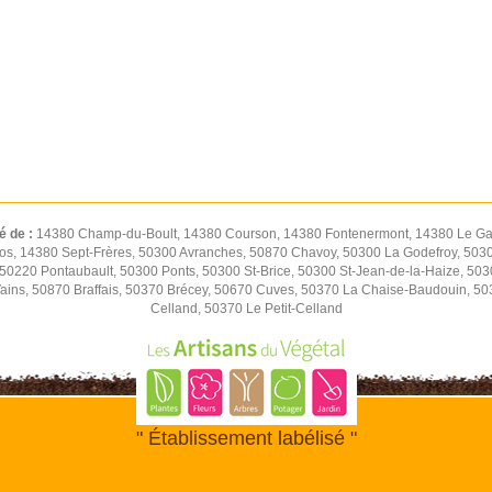
é de :
14380 Champ-du-Boult, 14380 Courson, 14380 Fontenermont, 14380 Le Gas
os, 14380 Sept-Frères, 50300 Avranches, 50870 Chavoy, 50300 La Godefroy, 5030
0220 Pontaubault, 50300 Ponts, 50300 St-Brice, 50300 St-Jean-de-la-Haize, 50
Vains, 50870 Braffais, 50370 Brécey, 50670 Cuves, 50370 La Chaise-Baudouin, 5
Celland, 50370 Le Petit-Celland
" Établissement labélisé "