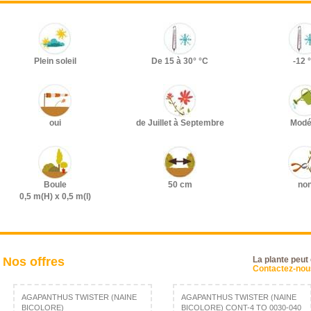
Plein soleil
De 15 à 30° °C
-12 
oui
de Juillet à Septembre
Modé
Boule
50 cm
no
0,5 m(H) x 0,5 m(l)
Nos offres
La plante peut
Contactez-nous
AGAPANTHUS TWISTER (NAINE
AGAPANTHUS TWISTER (NAINE
BICOLORE)
BICOLORE) CONT-4 TO 0030-040