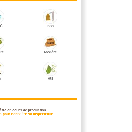
°C
non
ré
Modéré
n
oui
 être en cours de production.
 pour connaître sa disponibilité.