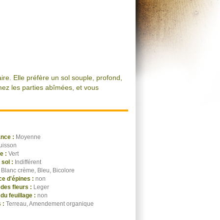
ire. Elle préfère un sol souple, profond,
imez les parties abîmées, et vous
ance :
Moyenne
uisson
ge :
Vert
 sol :
Indifférent
:
Blanc crème, Bleu, Bicolore
e d'épines :
non
des fleurs :
Leger
du feuillage :
non
 :
Terreau, Amendement organique