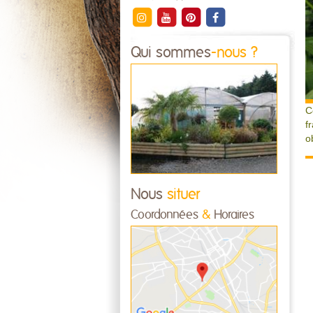
Qui sommes
-nous ?
C
f
o
Nous
situer
Coordonnées
&
Horaires