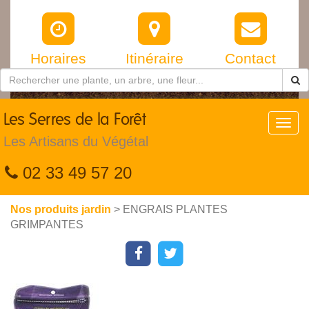
Horaires
Itinéraire
Contact
Les
Serres de la Forêt
Toggl
navig
Les Artisans du Végétal
02 33 49 57 20
Nos produits jardin
> ENGRAIS PLANTES
GRIMPANTES