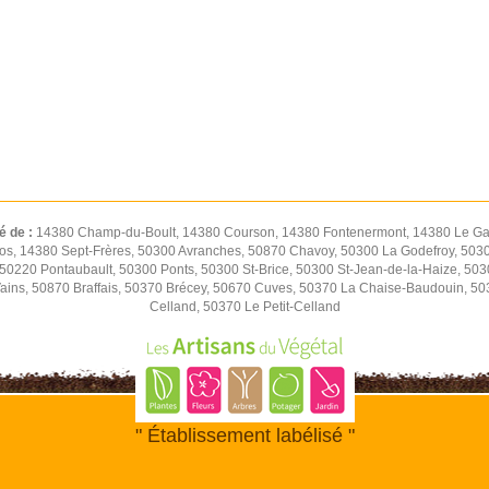
é de :
14380 Champ-du-Boult, 14380 Courson, 14380 Fontenermont, 14380 Le Gas
os, 14380 Sept-Frères, 50300 Avranches, 50870 Chavoy, 50300 La Godefroy, 5030
0220 Pontaubault, 50300 Ponts, 50300 St-Brice, 50300 St-Jean-de-la-Haize, 50
Vains, 50870 Braffais, 50370 Brécey, 50670 Cuves, 50370 La Chaise-Baudouin, 5
Celland, 50370 Le Petit-Celland
" Établissement labélisé "