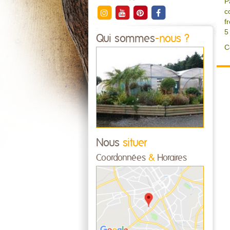
P
c
f
5
Qui sommes
-nous ?
C
Nous
situer
Coordonnées
&
Horaires