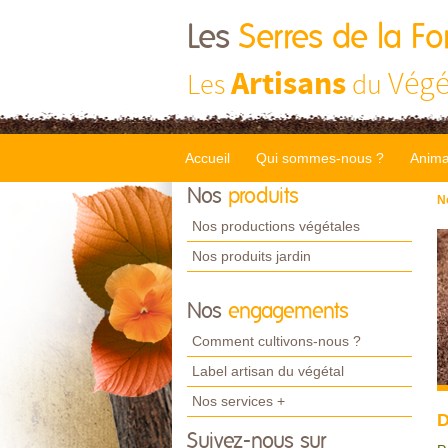
Les
Serres de la Fo
Artisans
Végé
Les
du
Accueil
Qui sommes-nous ?
Anima
Nos
produits
N
Nos productions végétales
Nos produits jardin
Nos
engagements
Comment cultivons-nous ?
Label artisan du végétal
Nos services +
D
Suivez-nous sur