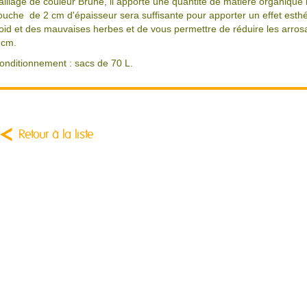
aillage de couleur Brune, il apporte une quantité de matière organiqu
ouche de 2 cm d'épaisseur sera suffisante pour apporter un effet esthé
roid et des mauvaises herbes et de vous permettre de réduire les arr
 cm.
onditionnement : sacs de 70 L.
Retour à la liste