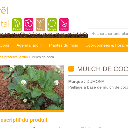
rêt
tal
tions
Agenda jardin
Plantes du mois
Coordonnées & Horair
os produits jardin
> Mulch de coco
MULCH DE CO
Marque :
DUMONA
Paillage à base de mulch de coc
escriptif du produit