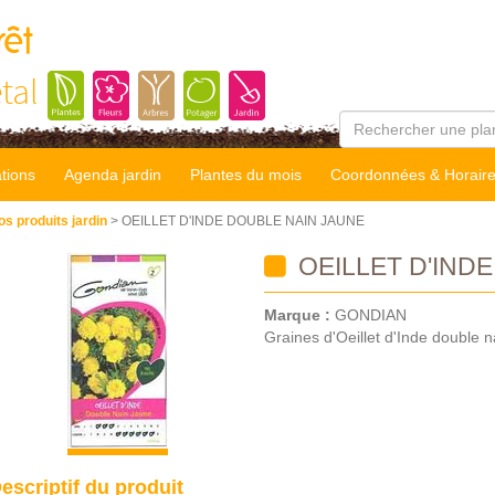
rêt
tal
tions
Agenda jardin
Plantes du mois
Coordonnées & Horair
os produits jardin
> OEILLET D'INDE DOUBLE NAIN JAUNE
OEILLET D'IND
Marque :
GONDIAN
Graines d'Oeillet d'Inde double n
escriptif du produit