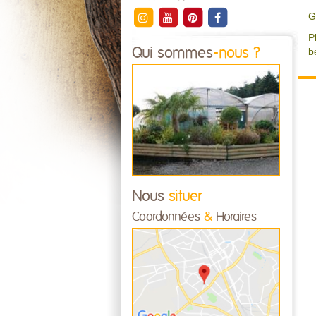
G
P
Qui sommes
-nous ?
b
Nous
situer
Coordonnées
&
Horaires