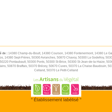
é de :
14380 Champ-du-Boult, 14380 Courson, 14380 Fontenermont, 14380 Le Gas
os, 14380 Sept-Frères, 50300 Avranches, 50870 Chavoy, 50300 La Godefroy, 5030
0220 Pontaubault, 50300 Ponts, 50300 St-Brice, 50300 St-Jean-de-la-Haize, 50
Vains, 50870 Braffais, 50370 Brécey, 50670 Cuves, 50370 La Chaise-Baudouin, 5
Celland, 50370 Le Petit-Celland
" Établissement labélisé "