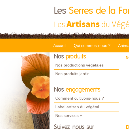
Les
Serres de la Fo
Artisans
Végé
Les
du
Accueil
Qui sommes-nous ?
Anima
Nos
produits
N
Nos productions végétales
Nos produits jardin
Nos
engagements
Comment cultivons-nous ?
Label artisan du végétal
Nos services +
Suivez-nous sur
D