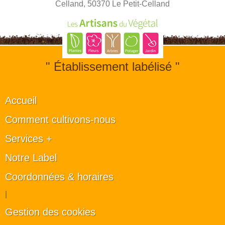
Celland, 50370 Le Petit-Celland
" Établissement labélisé "
Accueil
Comment cultivons-nous
Services +
Notre Label
Coordonnées & horaires
|
Gestion des cookies