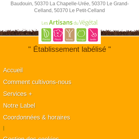
Baudouin, 50370 La Chapelle-Urée, 50370 Le Grand-
Celland, 50370 Le Petit-Celland
" Établissement labélisé "
Accueil
Comment cultivons-nous
Services +
Notre Label
Coordonnées & horaires
|
Gestion des cookies