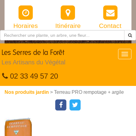
Horaires
Itinéraire
Contact
Les
Serres de la Forêt
Toggl
navig
Les Artisans du Végétal
02 33 49 57 20
Nos produits jardin
> Terreau PRO rempotage + argile